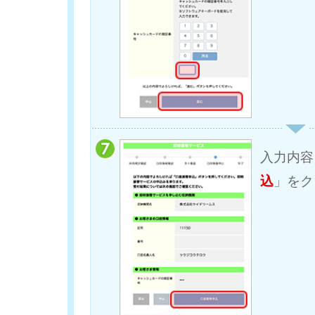
入力内容
込
」をク