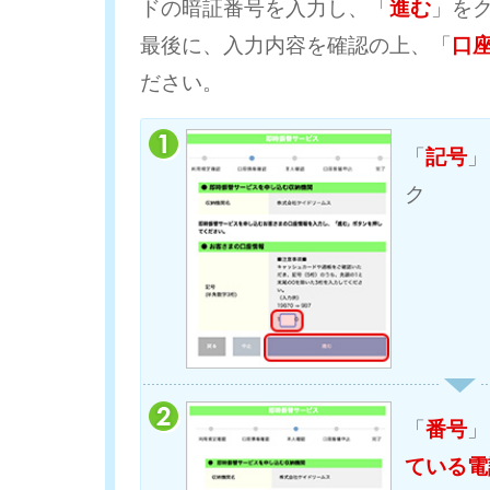
ドの暗証番号を入力し、「
進む
」を
最後に、入力内容を確認の上、「
口
ださい。
「
記号
」
ク
「
番号
」
ている電