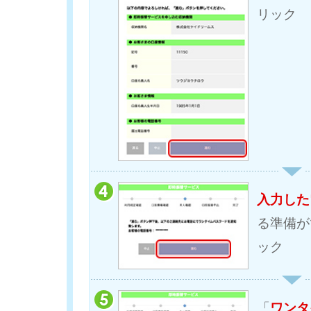
リック
入力した
る準備が
ック
「
ワンタ