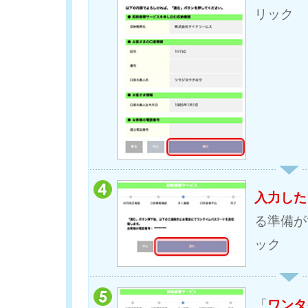
リック
入力した
る準備が
ック
「
ワンタ