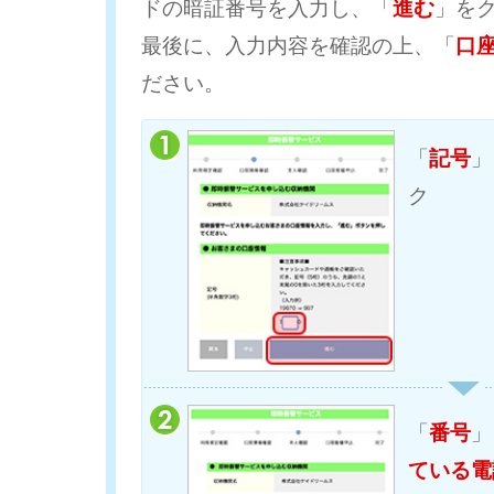
ドの暗証番号を入力し、「
進む
」を
最後に、入力内容を確認の上、「
口
ださい。
「
記号
」
ク
「
番号
」
ている電