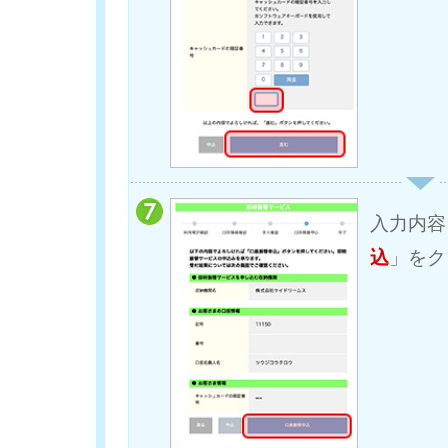
入力内容
込
」をク