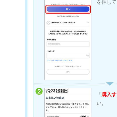
を押して
「
購入す
い。