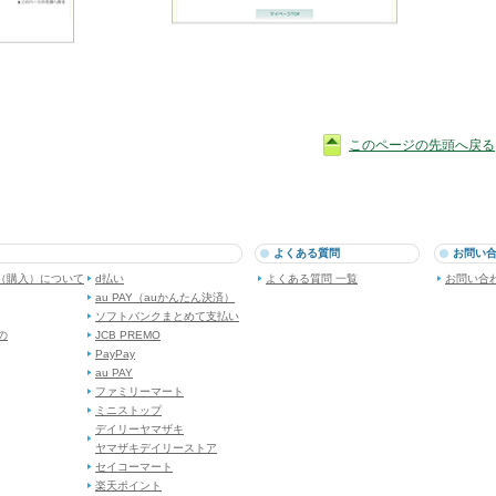
このページの先頭へ戻る
よくある質問
お問い
（購入）について
d払い
よくある質問 一覧
お問い合
au PAY（auかんたん決済）
ソフトバンクまとめて支払い
dの
JCB PREMO
PayPay
au PAY
ファミリーマート
ミニストップ
デイリーヤマザキ
ヤマザキデイリーストア
セイコーマート
楽天ポイント