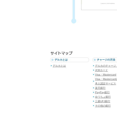
デルカとは
チャージの方法
デルカとは
デルカのチャージ
JCBカード
Visa・Mastercard
Visa・Mastercar
本人認証サービス
楽天銀行
PayPay銀行
ゆうちょ銀行
三菱UFJ銀行
その他の銀行