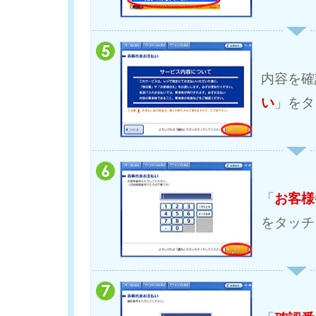
内容を確
い
」をタ
「
お客様
をタッチ