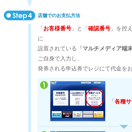
店舗でのお支払方法
「
お客様番号
」と「
確認番号
」を控
に
設置されている『
マルチメディア端末 MI
ご自身で入力し、
発券される申込券でレジにて代金を
「
各種サ