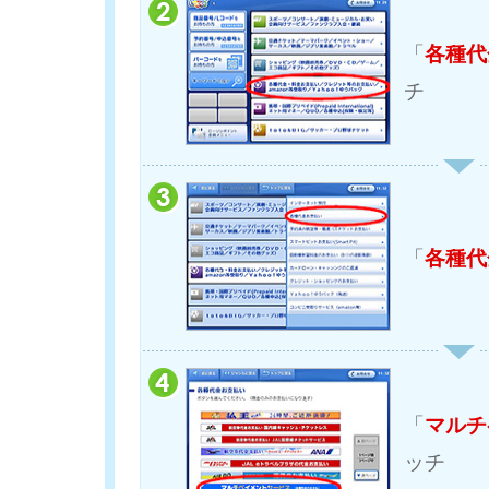
「
各種代
チ
「
各種代
「
マルチ
ッチ