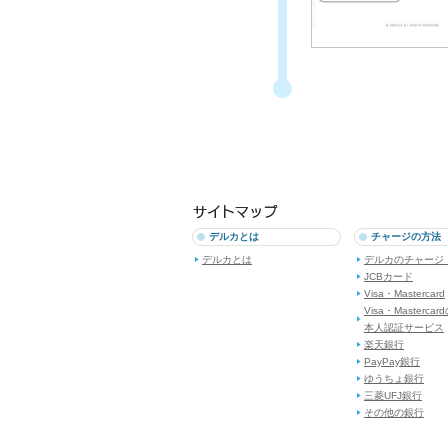
デルカとは
チャージの方法
デルカとは
デルカのチャージ
JCBカード
Visa・Mastercard
Visa・Mastercar
本人認証サービス
楽天銀行
PayPay銀行
ゆうちょ銀行
三菱UFJ銀行
その他の銀行