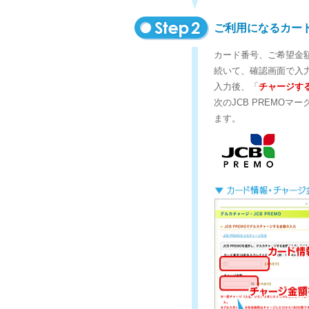
ご利用になるカー
カード番号、ご希望金
続いて、確認画面で入
入力後、「
チャージす
次のJCB PREMO
ます。