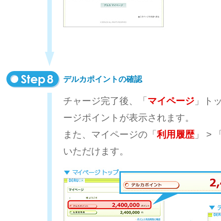
デルカポイントの確認
チャージ完了後、「
マイページ
」ト
ージポイントが表示されます。
また、マイページの「
利用履歴
」 > 
いただけます。