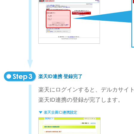
楽天ID連携 登録完了
楽天にログインすると、デルカサイ
楽天ID連携の登録が完了します。