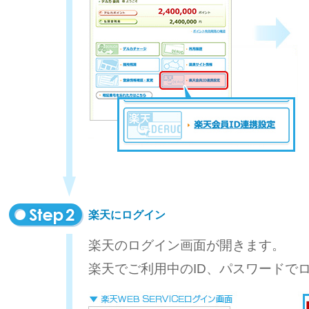
楽天にログイン
楽天のログイン画面が開きます。
楽天でご利用中のID、パスワードで