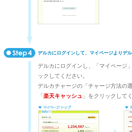
デルカにログインして、マイページよりデル
デルカにログインし、「マイページ
ックしてください。
デルカチャージの「チャージ方法の
「
楽天キャッシュ
」をクリックして