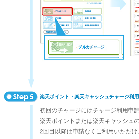
楽天ポイント・楽天キャッシュチャージ利用
初回のチャージにはチャージ利用申
楽天ポイントまたは楽天キャッシュ
2回目以降は申請なくご利用いただけ