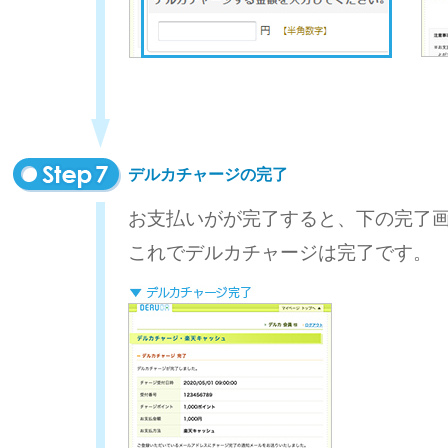
デルカチャージの完了
お支払いがが完了すると、下の完了
これでデルカチャージは完了です。