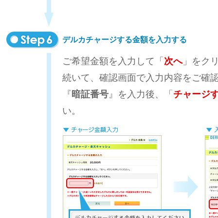
デルカチャージする金額を入力する
ご希望金額を入力して「
次へ
」をク
続いて、確認画面で入力内容をご確
『
暗証番号
』を入力後、「
チャージ
い。