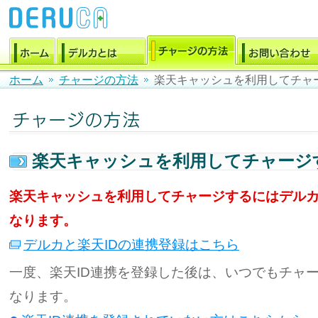
ホーム
チャージの方法
楽天キャッシュを利用してチャ
楽天キャッシュを利用してチャージ
楽天キャッシュを利用してチャージするにはデルカ
なります。
デルカと楽天IDの連携登録はこちら
一度、楽天ID連携を登録した後は、いつでもチャ
なります。