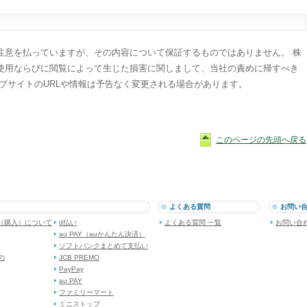
注意を払っていますが、その内容について保証するものではありません。 株
使用ならびに閲覧によって生じた損害に関しまして、当社の責めに帰すべき
ブサイトのURLや情報は予告なく変更される場合があります。
このページの先頭へ戻る
よくある質問
お問い
（購入）について
d払い
よくある質問 一覧
お問い合
au PAY（auかんたん決済）
ソフトバンクまとめて支払い
dの
JCB PREMO
PayPay
au PAY
ファミリーマート
ミニストップ