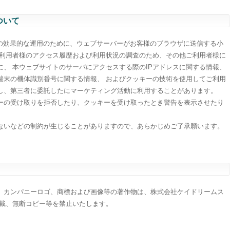
ついて
ットの効果的な運用のために、ウェブサーバーがお客様のブラウザに送信する小
ご利用者様のアクセス履歴および利用状況の調査のため、その他ご利用者様に
、 本ウェブサイトのサーバにアクセスする際のIPアドレスに関する情報、
端末の機体識別番号に関する情報、 およびクッキーの技術を使用してご利用
し、第三者に委託したにマーケティング活動に利用することがあります。
ーの受け取りを拒否したり、クッキーを受け取ったとき警告を表示させたり
ないなどの制約が生じることがありますので、あらかじめご了承願います。
、カンパニーロゴ、商標および画像等の著作物は、株式会社ケイドリームス
転載、無断コピー等を禁止いたします。