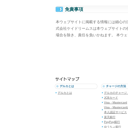
免責事項
本ウェブサイトに掲載する情報には細心の
式会社ケイドリームスは本ウェブサイトの
場合を除き、責任を負いかねます。 本ウェ
デルカとは
チャージの方法
デルカとは
デルカのチャージ
JCBカード
Visa・Mastercard
Visa・Mastercar
本人認証サービス
楽天銀行
PayPay銀行
ゆうちょ銀行