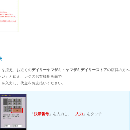
法
」を控え、お近くの
デイリーヤマザキ・ヤマザキデイリーストア
の店員の方へ
たい
」と伝え、レジのお客様用画面で
」を入力し、代金をお支払いください。
「
決済番号
」を入力し、「
入力
」をタッチ