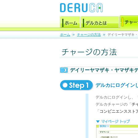
ホーム
チャージの方法
デイリーヤマザキ・
デイリーヤマザキ・ヤマザキ
デルカにログイン
デルカにログインし、
デルカチャージの「
チ
「
コンビニエンススト