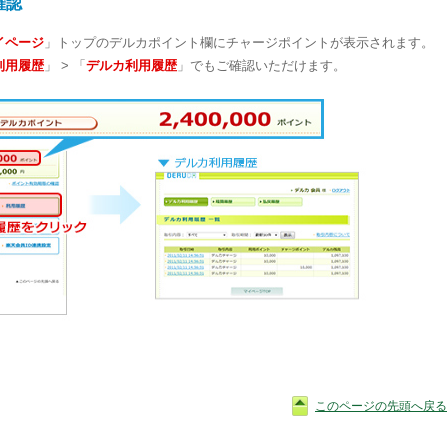
確認
イページ
」トップのデルカポイント欄にチャージポイントが表示されます。
利用履歴
」 > 「
デルカ利用履歴
」でもご確認いただけます。
このページの先頭へ戻る