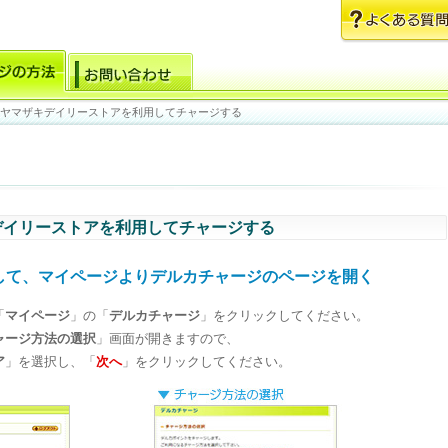
ヤマザキデイリーストアを利用してチャージする
デイリーストアを利用してチャージする
して、マイページよりデルカチャージのページを開く
「
マイページ
」の「
デルカチャージ
」をクリックしてください。
ャージ方法の選択
」画面が開きますので、
ア
」を選択し、「
次へ
」をクリックしてください。